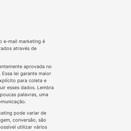
o e-mail marketing é
zados através de
centemente aprovada no
 Essa lei garante maior
plícito para coleta e
cluir esses dados. Lembra
m poucas palavras, uma
omunicação.
eting pode variar de
agem, conversão, são
sível utilizar vários